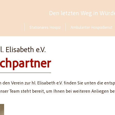
beth Hospiz
Den letzten Weg in Würd
lisabeth e.V.
Stationäres Hospiz
Ambulanter Hospizdienst
l. Elisabeth e.V.
chpartner
 den Verein zur hl. Elisabeth e.V. finden Sie unten die ent
nser Team steht bereit, um Ihnen bei weiteren Anliegen behi